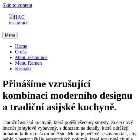
Skip to content
Menu
Home
O nás
Menu restaurace
Menu Ramen
Kontakt
Přinášíme vzrušující
kombinaci moderního designu
a tradiční asijské kuchyně.
Tradiční asijská kuchyně, která potěší všechny smysly. Zcela nový
interiér je stylově vybavený, s důrazem na detaily, které odrážejí
bohatou kulturu naší rodné Asie. Menu je pečlivě sestaveno tak, aby
nabídlo pestrou škálu autentických pokrmů, které jsou plné chutí a