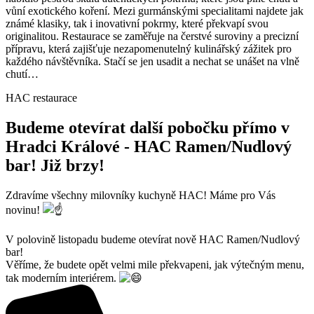
vůní exotického koření. Mezi gurmánskými specialitami najdete jak
známé klasiky, tak i inovativní pokrmy, které překvapí svou
originalitou. Restaurace se zaměřuje na čerstvé suroviny a precizní
přípravu, která zajišťuje nezapomenutelný kulinářský zážitek pro
každého návštěvníka. Stačí se jen usadit a nechat se unášet na vlně
chutí…
HAC restaurace
Budeme otevírat další pobočku přímo v
Hradci Králové - HAC Ramen/Nudlový
bar! Již brzy!
Zdravíme všechny milovníky kuchyně HAC! Máme pro Vás
novinu!
V polovině listopadu budeme otevírat nově HAC Ramen/Nudlový
bar!
Věříme, že budete opět velmi mile překvapeni, jak výtečným menu,
tak moderním interiérem.