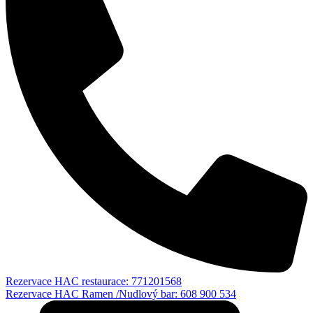
Rezervace HAC restaurace: 771201568
Rezervace HAC Ramen /Nudlový bar: 608 900 534